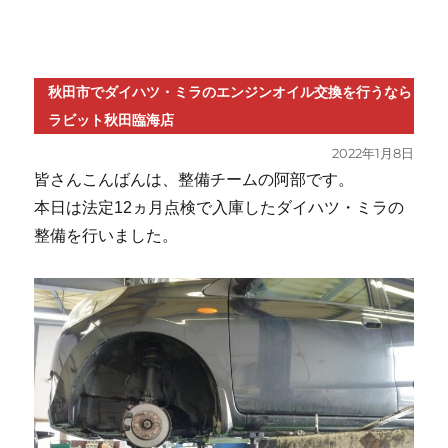
秋田市でダイハツ・ミラのエンジンオイル交換を行うなら
ラビット秋田臨海店
投
2022年1月8日
稿
皆さんこんばんは、整備チームの阿部です。
日:
本日は法定12ヵ月点検で入庫したダイハツ・ミラの
整備を行いました。