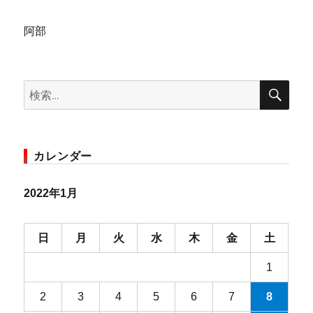
阿部
検
検
索
索:
カレンダー
2022年1月
日
月
火
水
木
金
土
1
2
3
4
5
6
7
8