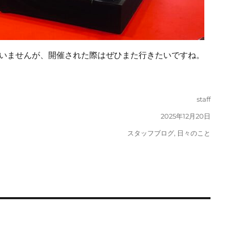
いませんが、開催された際はぜひまた行きたいですね。
投
staff
稿
投
2025年12月20日
者
稿
カ
スタッフブログ
,
日々のこと
日:
テ
ゴ
リ
ー