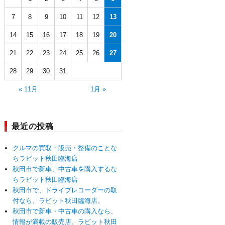
7
8
9
10
11
12
13
14
15
16
17
18
19
20
21
22
23
24
25
26
27
28
29
30
31
« 11月
1月 »
最近の投稿
クルマの買取・販売・整備のことな
らラビット秋田臨海店
秋田市で新車、中古車を購入するな
らラビット秋田臨海店
秋田市で、ドライブレコーダーの取
付なら、ラビット秋田臨海店。
秋田市で新車・中古車の購入なら、
情報が満載の販売店、ラビット秋田