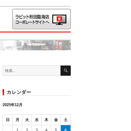
検
検
索
索:
カレンダー
2025年12月
日
月
火
水
木
金
土
1
2
3
4
5
6