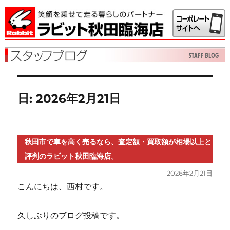
日:
2026年2月21日
秋田市で車を高く売るなら、査定額・買取額が相場以上と
評判のラビット秋田臨海店。
投
2026年2月21日
稿
こんにちは、西村です。
日:
久しぶりのブログ投稿です。