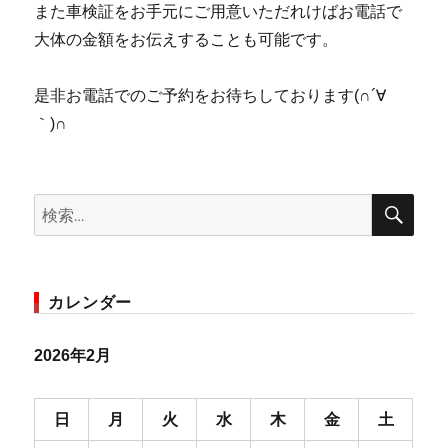
また車検証をお手元にご用意いただれけばお電話で
大体の金額をお伝えすることも可能です。
是非お電話でのご予約をお待ちしております(∩´∀
｀)∩
検
検
索
索:
カレンダー
2026年2月
日
月
火
水
木
金
土