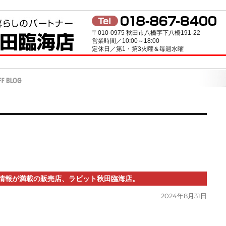
〒010-0975 秋田市八橋字下八橋191-22
営業時間／10:00～18:00
定休日／第1・第3火曜＆毎週水曜
情報が満載の販売店、ラビット秋田臨海店。
投
2024年8月31日
稿
日: