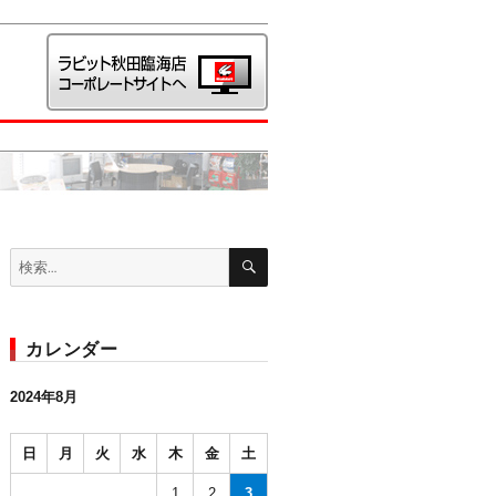
検
検
索
索:
カレンダー
2024年8月
日
月
火
水
木
金
土
1
2
3