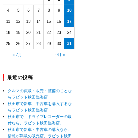
4
5
6
7
8
9
10
11
12
13
14
15
16
17
18
19
20
21
22
23
24
25
26
27
28
29
30
31
« 7月
9月 »
最近の投稿
クルマの買取・販売・整備のことな
らラビット秋田臨海店
秋田市で新車、中古車を購入するな
らラビット秋田臨海店
秋田市で、ドライブレコーダーの取
付なら、ラビット秋田臨海店。
秋田市で新車・中古車の購入なら、
情報が満載の販売店、ラビット秋田