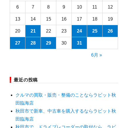
6
7
8
9
10
11
12
13
14
15
16
17
18
19
20
21
22
23
24
25
26
27
28
29
30
31
6月 »
最近の投稿
クルマの買取・販売・整備のことならラビット秋
田臨海店
秋田市で新車、中古車を購入するならラビット秋
田臨海店
秋田市で、ドライブレコーダーの取付なら、ラビ