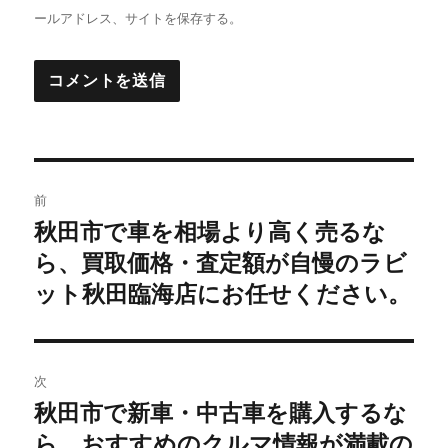
ールアドレス、サイトを保存する。
投
前
稿
秋田市で車を相場より高く売るな
前
の
ら、買取価格・査定額が自慢のラビ
ナ
投
ット秋田臨海店にお任せください。
ビ
稿:
ゲ
次
ー
秋田市で新車・中古車を購入するな
次
シ
の
ら、おすすめのクルマ情報が満載の