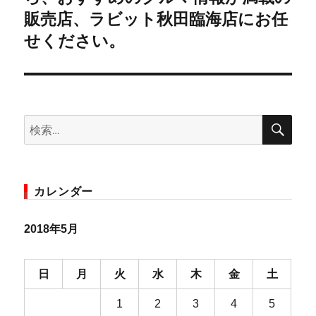
投
ョ
販売店、ラビット秋田臨海店にお任
稿:
せください。
ン
検
検
索
索:
カレンダー
2018年5月
日
月
火
水
木
金
土
1
2
3
4
5