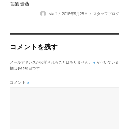
営業 齋藤
投
投
カ
staff
2018年5月28日
スタッフブログ
稿
稿
テ
者
日:
ゴ
リ
ー
コメントを残す
※
メールアドレスが公開されることはありません。
が付いている
欄は必須項目です
コメント
※