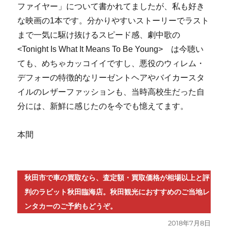
ファイヤー」について書かれてましたが、私も好き
な映画の1本です。分かりやすいストーリーでラスト
まで一気に駆け抜けるスピード感、劇中歌の
<Tonight Is What It Means To Be Young> は今聴い
ても、めちゃカッコイイですし、悪役のウィレム・
デフォーの特徴的なリーゼントヘアやバイカースタ
イルのレザーファッションも、当時高校生だった自
分には、新鮮に感じたのを今でも憶えてます。
本間
秋田市で車の買取なら、査定額・買取価格が相場以上と評
判のラビット秋田臨海店。秋田観光におすすめのご当地レ
ンタカーのご予約もどうぞ。
投
2018年7月8日