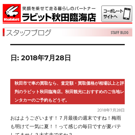
日:
2018年7月28日
秋田市で車の買取なら、査定額・買取価格が相場以上と評
判のラビット秋田臨海店。秋田観光におすすめのご当地レ
ンタカーのご予約もどうぞ。
投
2018年7月28日
稿
おはようございます！７月最後の週末ですね！梅雨
日:
も明けて一気に夏！！って感じの毎日ですが夏バテ
してません？大丈夫ですか？