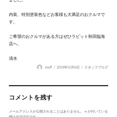
内装、特別塗装色などお客様も大満足のおクルマで
す。
ご希望のおクルマがある方はぜひラビット秋田臨海
店へ。
清水
投
投
カ
staff
2019年12月6日
スタッフブログ
稿
稿
テ
者
日:
ゴ
リ
ー
コメントを残す
※
メールアドレスが公開されることはありません。
が付いている
欄は必須項目です