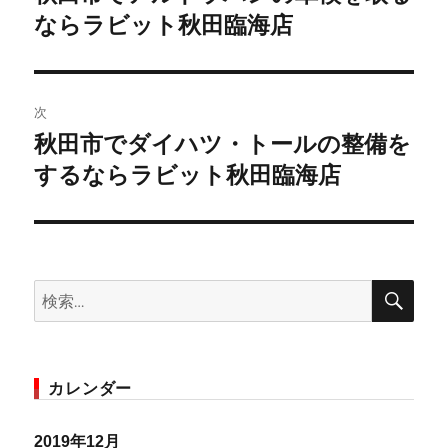
の
ならラビット秋田臨海店
ナ
投
ビ
稿:
ゲ
次
秋田市でダイハツ・トールの整備を
次
ー
の
するならラビット秋田臨海店
シ
投
稿:
ョ
ン
検
検
索
索:
カレンダー
2019年12月