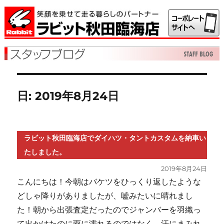
日:
2019年8月24日
ラビット秋田臨海店でダイハツ・タントカスタムを納車い
たしました。
投
2019年8月24日
稿
こんにちは！今朝はバケツをひっくり返したような
日:
どしゃ降りがありましたが、嘘みたいに晴れまし
た！朝から出張査定だったのでジャンバーを羽織っ
て出かけたのに雨に濡れるのではなく、汗にまみれ