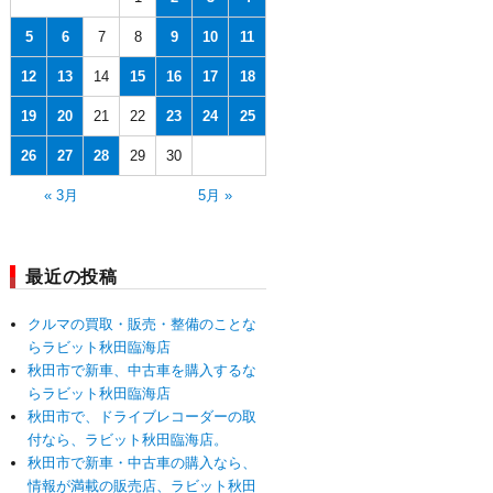
5
6
7
8
9
10
11
12
13
14
15
16
17
18
19
20
21
22
23
24
25
26
27
28
29
30
« 3月
5月 »
最近の投稿
クルマの買取・販売・整備のことな
らラビット秋田臨海店
秋田市で新車、中古車を購入するな
らラビット秋田臨海店
秋田市で、ドライブレコーダーの取
付なら、ラビット秋田臨海店。
秋田市で新車・中古車の購入なら、
情報が満載の販売店、ラビット秋田