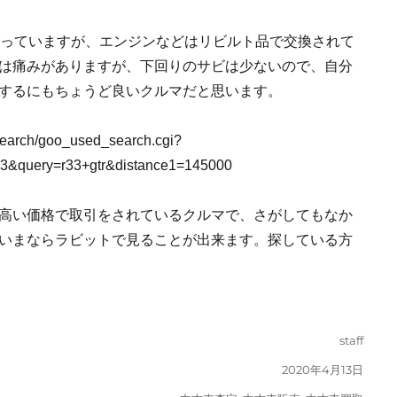
まっていますが、エンジンなどはリビルト品で交換されて
は痛みがありますが、下回りのサビは少ないので、自分
するにもちょうど良いクルマだと思います。
fsearch/goo_used_search.cgi?
&query=r33+gtr&distance1=145000
高い価格で取引をされているクルマで、さがしてもなか
いまならラビットで見ることが出来ます。探している方
投
staff
稿
投
2020年4月13日
者
稿