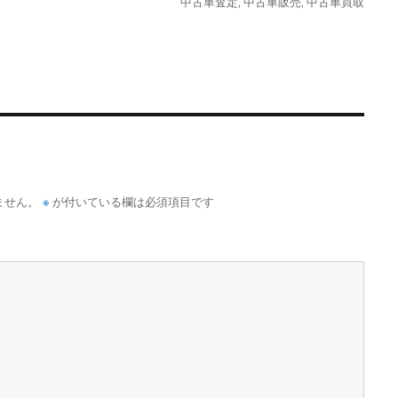
カ
中古車査定
,
中古車販売
,
中古車買取
日:
テ
ゴ
リ
ー
※
ません。
が付いている欄は必須項目です