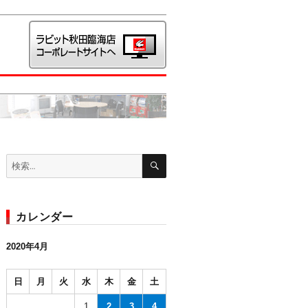
検
検
索
索:
カレンダー
2020年4月
日
月
火
水
木
金
土
1
2
3
4