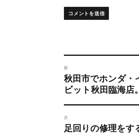
投
前
稿
秋田市でホンダ・
前
の
ナ
ビット秋田臨海店
投
ビ
稿:
ゲ
次
ー
足回りの修理をす
次
の